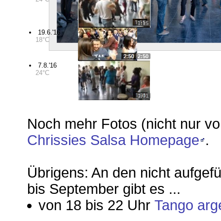
1:15
19.6.'16
18°C
2:50
7.8.'16
24°C
1:01
Noch mehr Fotos (nicht nur v
Chrissies Salsa Homepage
.
Übrigens: An den nicht aufgef
bis September gibt es ...
von 18 bis 22 Uhr
Tango arg