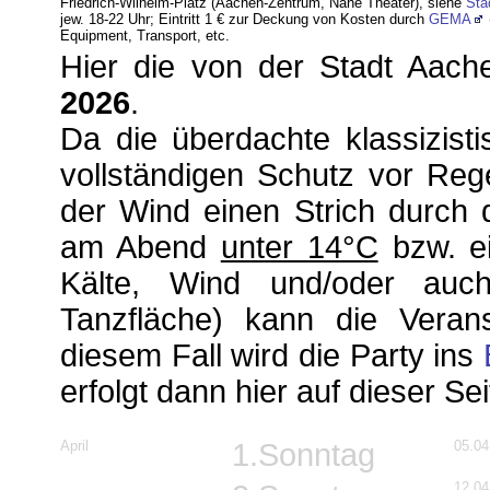
Friedrich-Wilhelm-Platz (Aachen-Zentrum, Nähe Theater)
, siehe
Sta
jew. 18-22 Uhr; Eintritt 1 € zur Deckung von Kosten durch
GEMA
Equipment, Transport, etc.
Hier die von der Stadt Aach
2026
.
Da die überdachte klassizist
vollständigen Schutz vor Reg
der Wind einen Strich durch 
am Abend
unter 14°C
bzw. ei
Kälte, Wind und/oder auc
Tanzfläche) kann die Veran
diesem Fall wird die Party ins
erfolgt dann hier
auf dieser Se
April
1.Sonntag
05.04
12.04