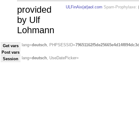
provided
ULFinAix(at)aol.com
Spam-Prophylaxe:
by Ulf
Lohmann
lang=
deutsch
, PHPSESSID=
79651162f5de25665e4d14f894dc3
Get vars
Post vars
lang=
deutsch
, UseDatePicker=
Session