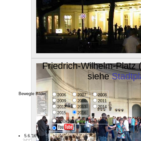
Friedrich-Wilhelm-Platz
siehe
Stadtp
Bewegte Bilder
2006
2007
2008
2009
2010
2011
2012
2013
2014
2015
2016
480x360 (
wmv
) Download
5.6.'16
24°C