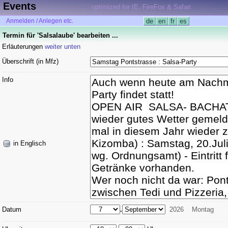
Events
optimized for IE, FireFox & Safari
Anmelden / Anlegen etc.
de
en
fr
es
Termin für 'Salsalaube' bearbeiten ...
Erläuterungen
weiter unten
Überschrift (in Mfz)
Info
in Englisch
Datum
.
2026
Montag