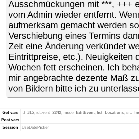
Ausschmückungen mit ***, +++ et
vom Admin wieder entfernt. Wenn
aufmerksam gemacht werden soll (
Verschiebung eines Termins dann
Zeit eine Änderung verkündet we
Eintrittpreise, etc.). Neuigkeite
Wochen fett erscheinen. Ich behal
mir angebrachte dezente Maß zu
von Bildern bitte ich zu unterlas
Get vars
id=
315
, idEvent=
2242
, mode=
EditEvent
, list=
Locations
, src=
In
Post vars
Session
UseDatePicker=