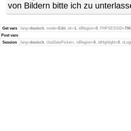
von Bildern bitte ich zu unterlas
Get vars
lang=
deutsch
, mode=
Edit
, id=
-1
, idRegion=
0
, PHPSESSID=
796
Post vars
Session
lang=
deutsch
, UseDatePicker=
, idRegion=
0
, idHighlight=
0
, nLog