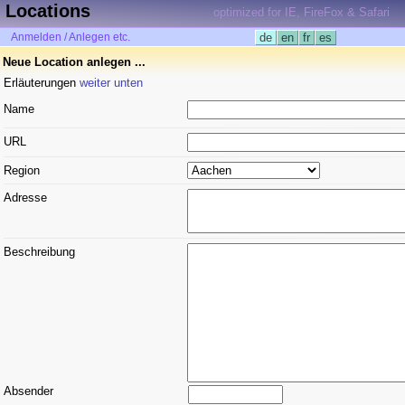
Locations
optimized for IE, FireFox & Safari
Anmelden / Anlegen etc.
de
en
fr
es
Neue Location anlegen ...
Erläuterungen
weiter unten
Name
URL
Region
Adresse
Beschreibung
Absender