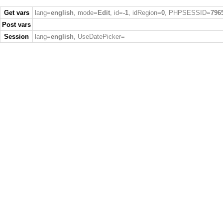
Get vars
lang=
english
, mode=
Edit
, id=
-1
, idRegion=
0
, PHPSESSID=
796
Post vars
Session
lang=
english
, UseDatePicker=