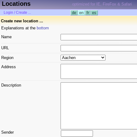
Locations
optimized for IE, FireFox & Safari
Login / Create ...
de
en
fr
es
Create new location ...
Explanations at the
bottom
Name
URL
Region
Address
Description
Sender