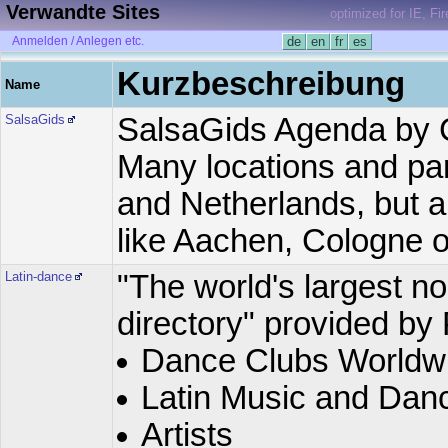
Verwandte Sites
optimized for IE, Fi
Anmelden / Anlegen etc.
de
en
fr
es
Kurzbeschreibung
Name
SalsaGids
SalsaGids Agenda by 
Many locations and par
and Netherlands, but 
like Aachen, Cologne o
Latin-dance
"The world's largest n
directory" provided b
Dance Clubs Worldw
Latin Music and Dan
Artists