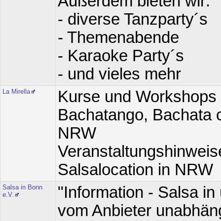
Außerdem bieten wir:
- diverse Tanzparty´s
- Themenabende
- Karaoke Party´s
- und vieles mehr
La Mirella
Kurse und Workshops 
Bachatango, Bachata c
NRW
Veranstaltungshinweise
Salsalocation in NRW
Salsa in Bonn
"Information - Salsa i
e.V.
vom Anbieter unabhängi