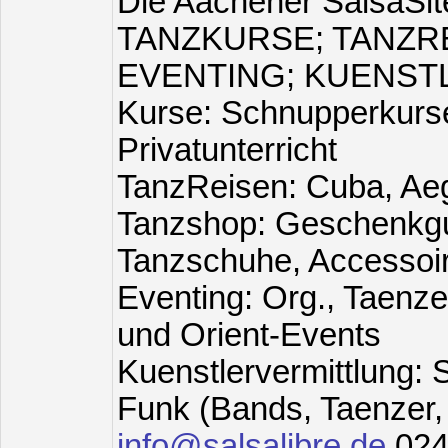
Die Aachener SalsaSit
TANZKURSE; TANZR
EVENTING; KUENST
Kurse: Schnupperkurse
Privatunterricht
TanzReisen: Cuba, Aeg
Tanzshop: Geschenkgu
Tanzschuhe, Accessoi
Eventing: Org., Taenze
und Orient-Events
Kuenstlervermittlung: S
Funk (Bands, Taenzer, L
info@salsalibre.de
024