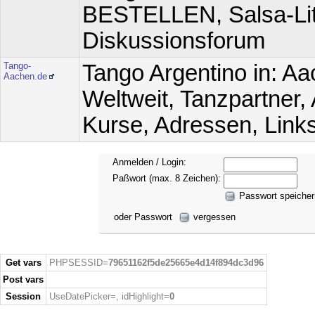
BESTELLEN, Salsa-Lit
Diskussionsforum
Tango-
Tango Argentino in: A
Aachen.de
Weltweit, Tanzpartner,
Kurse, Adressen, Links;
Anmelden / Login:
Paßwort (max. 8 Zeichen):
Passwort speicher
oder Passwort
vergessen
Get vars
PHPSESSID=
79651162f5de25665e4d14f894dc3d96
Post vars
Session
UseDatePicker=
, idHighlight=
0