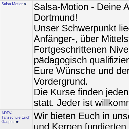
Salsa-Motion
Salsa-Motion - Deine A
Dortmund!
Unser Schwerpunkt lie
Anfänger-, über Mittels
Fortgeschrittenen Nive
pädagogisch qualifizier
Eure Wünsche und der
Vordergrund.
Die Kurse finden jeden
statt. Jeder ist willko
ADTV-
Wir bieten Euch in un
Tanzschule Erich
Gaspers
und Kerpen fundierten 