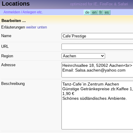
Locations
optimized for IE, FireFox & Safari
Anmelden / Anlegen etc.
de
en
fr
es
Bearbeiten ...
Erläuterungen
weiter unten
Name
URL
Region
Adresse
Beschreibung