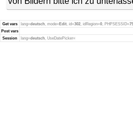
von Bildern bitte ich zu unterlas
Get vars
lang=
deutsch
, mode=
Edit
, id=
302
, idRegion=
0
, PHPSESSID=
7
Post vars
Session
lang=
deutsch
, UseDatePicker=