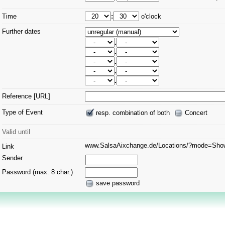
Time
:
o'clock
Further dates
.
.
.
.
.
Reference [URL]
Type of Event
resp. combination of both
Concert
Valid until
www.SalsaAixchange.de/Locations/?mode=Sh
Link
Sender
Password (max. 8 char.)
save password