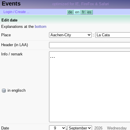
Events
optimized for IE, FireFox & Safari
Login / Create ...
de
en
fr
es
Edit date
Explanations at the
bottom
Place
:
Header (in LAA)
Info / remark
in englisch
Date
.
2026
Wednesday